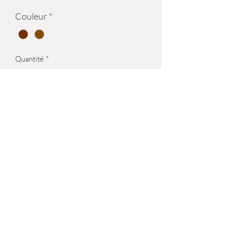
Couleur
*
Quantité
*
Ajouter au panier
Les barrettes sont en cuirs exotiques
(Python, Croco, peau de poissons,
autruche).Le clip est de 7 cm lui aussi est
fabriqué en France.
Maison Joséphine