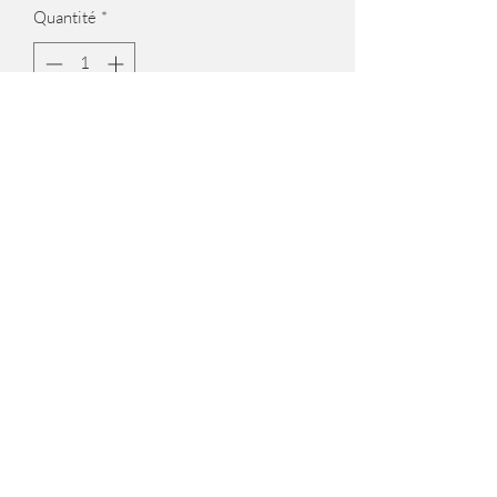
Quantité
*
Ajouter au panier
Sac seau
Hauteur 23cm
Largeur 17 cm
Doublure tissu et cuir
Maison Joséphine
©2020 par Maison Joséphine. Créé avec Wix.com